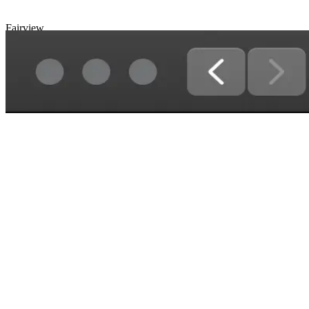
fairv
Fairview